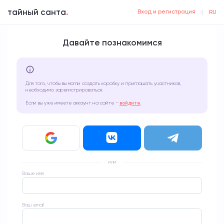
тайный санта
.
Вход и регистрация
|
RU
Давайте познакомимся
Для того, чтобы вы могли создать коробку и приглашать участников,
необходимо зарегистрироваться.
Если вы уже имеете аккаунт на сайте -
войдите
.
или
Ваше имя
no-text
Ваш email